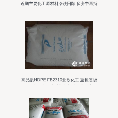
近期主要化工原材料涨跌回顾 多变中再辩
方向**\n\n近期，化工原料及产品市场经历
了显著的振荡调整，受到上游能源价格波
动、供需关系分化和全球宏观经济影响的
驱动。回顾最近一个月（例如距离撰写日
期以前约数周之内），重要品类呈现不同
程度的涨跌:原油—因其为石化链引擎—整
体围绕70~85美元/桶的区间摆动,对化工品
成本有单向驱动而不是剧变的对应弹性，
凸显出下游开工率和询盘的变化日趋内在
主导。相比之下，分品种回顾:\n* ★其中，
苯产业链内报价总体先由中央苯价联动企
高品质HDPE FB2310北欧化工 重包装袋
稳随走弱带来的弱势 粗苯与下游二例如化
的理想材料，东莞勤龙塑胶专业供应
纤副产物现货