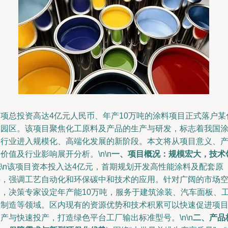
一项总投资高达4亿元人民币、年产10万吨的涂料项目正式落户某
工园区。该项目聚焦化工原料及产品的生产与研发，标志着我国
料行业进入规模化、高端化发展的新阶段。本文将从项目意义、
价值及行业影响展开分析。\n\n
一、项目概况：规模宏大，技术
先
\n该项目资本投入达4亿元，首期规划开发高性能涂料及配套原
料，强调工艺自动化和环保碳中和技术的应用。针对广阔的市场
间，决策专家设定年产能10万吨，服务于建筑涂装、汽车面板、
业制造等领域。区内现有的资源优势和技术积累可以快速促进项
产与快速投产，打造绿色平台工厂输出标准型号。\n\n
二、产品