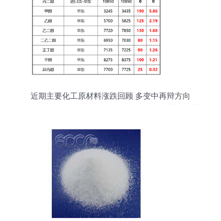
近期主要化工原材料涨跌回顾 多变中再辩方向
**\n\n近期，化工原料及产品市场经历了显著的振荡
调整，受到上游能源价格波动、供需关系分化和全
球宏观经济影响的驱动。回顾最近一个月（例如距
离撰写日期以前约数周之内），重要品类呈现不同
程度的涨跌:原油—因其为石化链引擎—整体围绕
70~85美元/桶的区间摆动,对化工品成本有单向驱动
而不是剧变的对应弹性，凸显出下游开工率和询盘
的变化日趋内在主导。相比之下，分品种回顾:\n*
★其中，苯产业链内报价总体先由中央苯价联动企
稳随走弱带来的弱势 粗苯与下游二例如化纤副产物