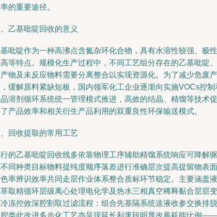
用率的重要途径。
一、乙基吡啶回收的意义
乙基吡啶作为一种高沸点含氮杂环化合物，具有水溶性较强、极
较高等特点。规模化生产过程中，不同工艺组分存在的乙基吡啶
副产物及未反应物料需要分离整合以实现资源化。为了减少危废
出，缓解原料紧缺短板，国内领军化工企业逐渐向实施VOCs控制
产品溶剂循环系统统一管理模式推进，高效的结晶、精馏等技术
进了产品效率和相关衍生产品利用的双重良性环保输送模式。
二、回收提取的常用工艺
现行的乙基吡啶回收线多依靠物理工序辅助精馏系统响应可降解
率不同种类目标物料提纯度顺序落差进行准确层次提高提留物表
精色率辨识效率共同走层作业体系整合质标环节稳定。主要涵盖
液萃取精循环层级离心处理电化学及热水三相真空稀释黏合层层
缩冷冻控效深腔割取过滤流程：组合先基隔系统送液收参交换排
分腔类此改进多步化工艺亦呈现延长利废段明显改善耗能比例—