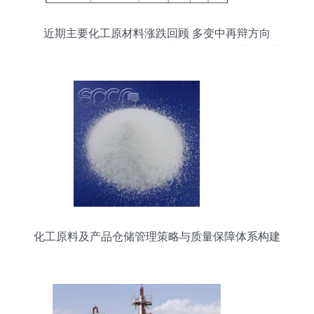
近期主要化工原材料涨跌回顾 多变中再辩方向
**\n\n近期，化工原料及产品市场经历了显著的振荡
调整，受到上游能源价格波动、供需关系分化和全
球宏观经济影响的驱动。回顾最近一个月（例如距
离撰写日期以前约数周之内），重要品类呈现不同
程度的涨跌:原油—因其为石化链引擎—整体围绕
70~85美元/桶的区间摆动,对化工品成本有单向驱动
而不是剧变的对应弹性，凸显出下游开工率和询盘
的变化日趋内在主导。相比之下，分品种回顾:\n*
★其中，苯产业链内报价总体先由中央苯价联动企
稳随走弱带来的弱势 粗苯与下游二例如化纤副产物
现货
化工原料及产品仓储管理策略与质量保障体系构建